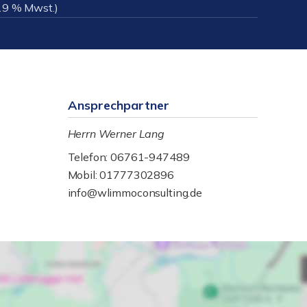
 19 % Mwst.)
Ansprechpartner
Herrn Werner Lang
Telefon: 06761-947489
Mobil: 01777302896
info@wlimmoconsulting.de