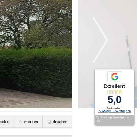
Exzellent
5,0
Basierend auf
72 Google-Bewertungen
Echtheit von Bewertungen
ock (
)
merken
drucken