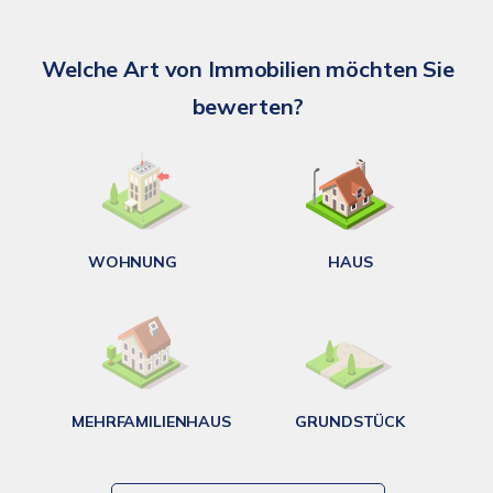
S
Welche Art von Immobilien möchten Sie
A
bewerten?
W
<
WOHNUNG
HAUS
g
MEHRFAMILIENHAUS
GRUNDSTÜCK