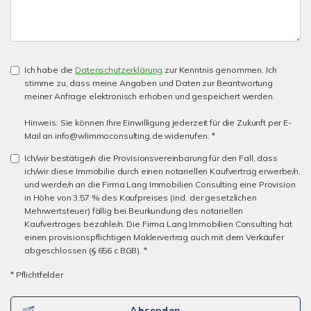
Ich habe die
Datenschutzerklärung
zur Kenntnis genommen. Ich
stimme zu, dass meine Angaben und Daten zur Beantwortung
meiner Anfrage elektronisch erhoben und gespeichert werden.
Hinweis: Sie können Ihre Einwilligung jederzeit für die Zukunft per E-
Mail an info@wlimmoconsulting.de widerrufen. *
Ich/wir bestätige/n die Provisionsvereinbarung für den Fall, dass
ich/wir diese Immobilie durch einen notariellen Kaufvertrag erwerbe/n,
und werde/n an die Firma Lang Immobilien Consulting eine Provision
in Höhe von 3,57 % des Kaufpreises (incl. der gesetzlichen
Mehrwertsteuer) fällig bei Beurkundung des notariellen
Kaufvertrages bezahle/n. Die Firma Lang Immobilien Consulting hat
einen provisionspflichtigen Maklervertrag auch mit dem Verkäufer
abgeschlossen (§ 656 c BGB). *
* Pflichtfelder
Absenden