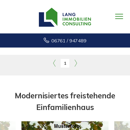
06761 / 947489
1
Modernisiertes freistehende
Einfamilienhaus