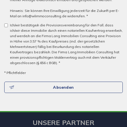
Hinweis: Sie können Ihre Einwilligung jederzeit für die Zukunft per E-
Mail an info@wlimmoconsulting.de widerrufen. *
Ich/wir bestätige/n die Provisionsvereinbarung für den Fall, dass
ich/wir diese Immobilie durch einen notariellen Kaufvertrag erwerbe/n,
und werde/n an die Firma Lang Immobilien Consulting eine Provision
in Höhe von 3,57 % des Kaufpreises (incl. der gesetzlichen
Mehrwertsteuer) fällig bei Beurkundung des notariellen
Kaufvertrages bezahle/n. Die Firma Lang Immobilien Consulting hat
einen provisionspflichtigen Maklervertrag auch mit dem Verkäufer
abgeschlossen (§ 656 c BGB). *
* Pflichtfelder
Absenden
UNSERE PARTNER