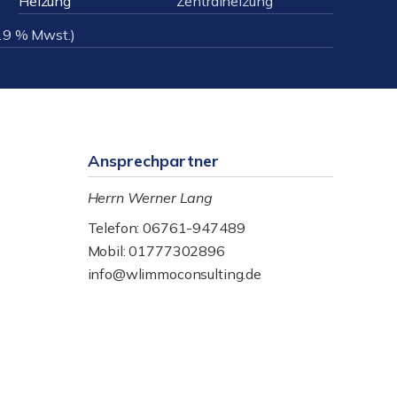
Heizung
Zentralheizung
 19 % Mwst.)
Ansprechpartner
Herrn Werner Lang
Telefon: 06761-947489
Mobil: 01777302896
info@wlimmoconsulting.de