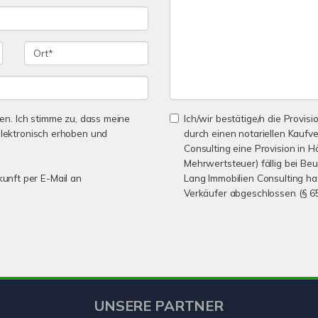
n. Ich stimme zu, dass meine
Ich/wir bestätige/n die Provisi
lektronisch erhoben und
durch einen notariellen Kaufv
Consulting eine Provision in H
Mehrwertsteuer) fällig bei Be
kunft per E-Mail an
Lang Immobilien Consulting ha
Verkäufer abgeschlossen (§ 65
UNSERE PARTNER