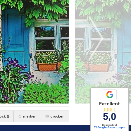
Exzellent
5,0
ock (
)
merken
drucken
Basierend auf
72 Google-Bewertungen