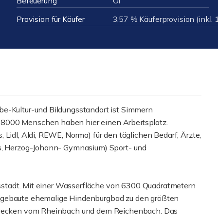
Befeuerung
Öl
Provision für Käufer
3,57 % Käuferprovision (inkl.
be-Kultur-und Bildungsstandort ist Simmern
 8000 Menschen haben hier einen Arbeitsplatz.
 Lidl, Aldi, REWE, Norma) für den täglichen Bedarf, Ärzte,
us, Herzog-Johann- Gymnasium) Sport- und
eisstadt. Mit einer Wasserfläche von 6300 Quadratmetern
 gebaute ehemalige Hindenburgbad zu den größten
s Becken vom Rheinbach und dem Reichenbach. Das