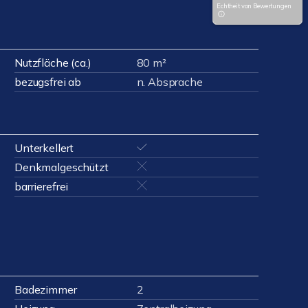
Echtheit von Bewertungen
Nutzfläche (ca.)
80 m²
bezugsfrei ab
n. Absprache
Unterkellert
Denkmalgeschützt
barrierefrei
Badezimmer
2