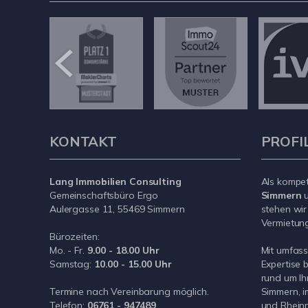
KONTAKT
PROFI
Lang Immobilien Consulting
Als kompe
Gemeinschaftsbüro Ergo
Simmern
u
Aulergasse 11, 55469 Simmern
stehen wir
Vermietung 
Bürozeiten:
Mo. - Fr.
9.00 - 18.00 Uhr
Mit umfas
Samstag:
10.00 - 15.00 Uhr
Expertise 
rund um Ih
Termine nach Vereinbarung möglich.
Simmern, i
Telefon:
06761 - 947489
und Rheinn