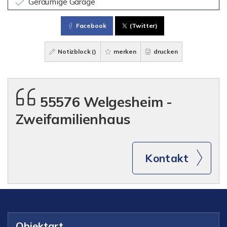
Geräumige Garage
Facebook
(Twitter)
Notizblock (
)
merken
drucken
55576 Welgesheim -
Zweifamilienhaus
Kontakt
Objektart