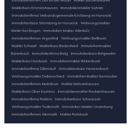
Immobilienfirmen Zell an der Mosel
Makler Büchenbeuren
Maklerbüro Emmelshausen
Immobilienmakler Sohren
Immobilienfirma Verbandsgemeinde Kirchberg im Hunsrück
Immobilienbüro Stromberg im Hunsrück
Wohnungsmakler
Weiler bei Bingen
Immobilien Makler Alterkülz
Immobilienfirmen Argenthal
Wohnungsmakler Beltheim
Makler Schwall
Maklerbüro Badenhard
Immobilienmakler
Bärenbach
Immobilienfirma Belg
Immobilienbüro Belgweiler
Maklerbüro Holzbach
Immobilienmakler Bickenbach
Immobilienfirma Dillendorf
Immobilienbüro Heinzenbach
Wohnungsmakler Dickenschied
Immobilien Makler Gemünden
Immobilienfirmen Maitzborn
Makler Metzenhausen
Maklerbüro Ober Kostenz
Immobilienmakler Reckershausen
Immobilienfirma Rödern
Immobilienbüro Schwarzen
Wohnungsmakler Todenroth
Immobilien Makler Unzenberg
Immobilienfirmen Womrath
Makler Rohrbach