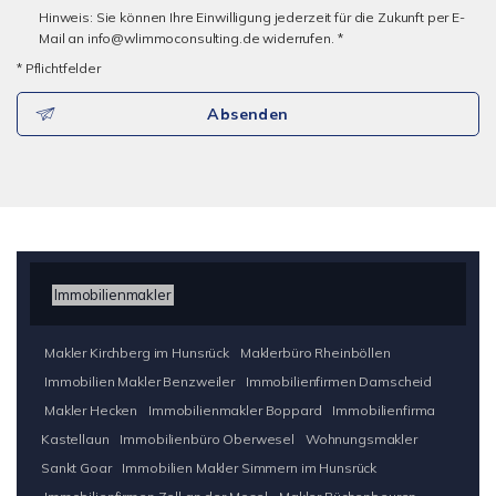
Hinweis: Sie können Ihre Einwilligung jederzeit für die Zukunft per E-
Mail an info@wlimmoconsulting.de widerrufen. *
* Pflichtfelder
Absenden
Immobilienmakler
Makler Kirchberg im Hunsrück
Maklerbüro Rheinböllen
Immobilien Makler Benzweiler
Immobilienfirmen Damscheid
Makler Hecken
Immobilienmakler Boppard
Immobilienfirma
Kastellaun
Immobilienbüro Oberwesel
Wohnungsmakler
Sankt Goar
Immobilien Makler Simmern im Hunsrück