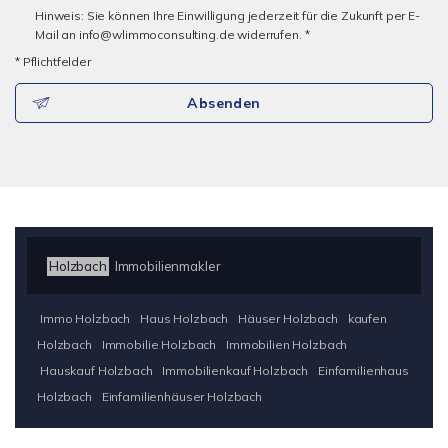
Hinweis: Sie können Ihre Einwilligung jederzeit für die Zukunft per E-
Mail an info@wlimmoconsulting.de widerrufen. *
* Pflichtfelder
Absenden
Holzbach
Immobilienmakler
Immo Holzbach
Haus Holzbach
Häuser Holzbach
kaufen
Holzbach
Immobilie Holzbach
Immobilien Holzbach
Hauskauf Holzbach
Immobilienkauf Holzbach
Einfamilienhaus
Holzbach
Einfamilienhäuser Holzbach