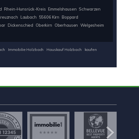
d
Rhein-Hunsrück-Kreis
Emmelshausen
Schwarzen
Kreuznach
Laubach
55606 Kirn
Boppard
oar
Dickenschied
Oberkirn
Oberhausen
Welgesheim
ach
Immobilie Holzbach
Hauskauf Holzbach
kaufen