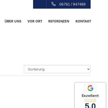
06761 / 947489
ÜBER UNS
VOR ORT
REFERENZEN
KONTAKT
Exzellent
5,0