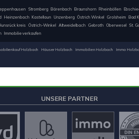
eppenhausen
Stromberg
Bärenbach
Braunshorn
Rheinböllen
Ebschie
d
Heinzenbach
Kastellaun
Unzenberg
Östrich Winkel
Grolsheim
Bad 
unsrück kreis
Östrich-Winkel
Altweidelbach
Gebroth
Oberwesel
St. G
n
Immobilie verkaufen
obilienkauf Holzbach
Häuser Holzbach
Immobilien Holzbach
Immo Holzb
UNSERE PARTNER