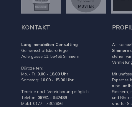
KONTAKT
PROFI
Lang Immobilien Consulting
Als kompe
Gemeinschaftsbüro Ergo
Simmern
u
Aulergasse 11, 55469 Simmern
stehen wir
Vermietung 
Bürozeiten:
Mo. - Fr.
9.00 - 18.00 Uhr
Mit umfas
Samstag:
10.00 - 15.00 Uhr
Expertise 
rund um Ih
Termine nach Vereinbarung möglich.
Simmern, i
Telefon:
06761 - 947489
und Rheinn
Mobil:
0177 - 7302896
sind für Si
E-Mail:
info@wlimmoconsulting.de
Internet:
www.wlimmoconsulting.de