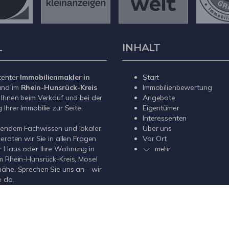
L
INHALT
tenter
Immobilienmakler in
Start
nd im
Rhein-Hunsrück-Kreis
Immobilienbewertung
 Ihnen beim Verkauf und bei der
Angebote
Ihrer Immobilie zur Seite.
Eigentümer
Interessenten
sendem Fachwissen und lokaler
Über uns
beraten wir Sie in allen Fragen
Vor Ort
r Haus oder Ihre Wohnung in
mehr
m Rhein-Hunsrück-Kreis, Mosel
ähe. Sprechen Sie uns an - wir
e da.