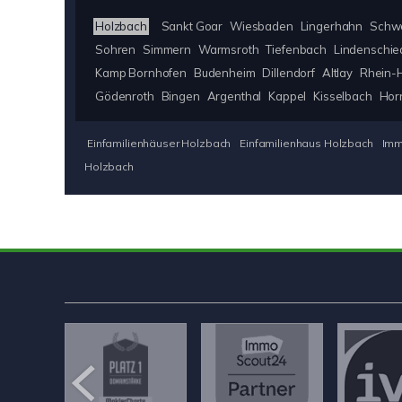
Holzbach
Sankt Goar
Wiesbaden
Lingerhahn
Schw
Sohren
Simmern
Warmsroth
Tiefenbach
Lindenschie
Kamp Bornhofen
Budenheim
Dillendorf
Altlay
Rhein-H
Gödenroth
Bingen
Argenthal
Kappel
Kisselbach
Hor
Einfamilienhäuser Holzbach
Einfamilienhaus Holzbach
Imm
Holzbach