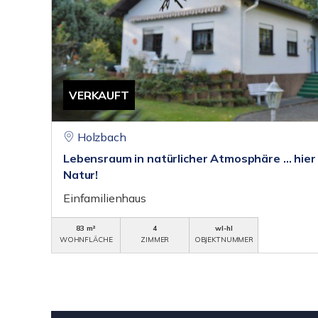
VERKAUFT
Holzbach
Lebensraum in natürlicher Atmosphäre … hier 
Natur!
Einfamilienhaus
83 m²
4
wl-hl
WOHNFLÄCHE
ZIMMER
OBJEKTNUMMER