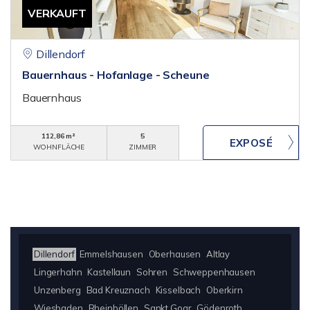
VERKAUFT
Dillendorf
Bauernhaus - Hofanlage - Scheune
Bauernhaus
112,86 m²
5
WOHNFLÄCHE
ZIMMER
Dillendorf
Emmelshausen
Oberhausen
Altlay
Lingerhahn
Kastellaun
Sohren
Schweppenhausen
Unzenberg
Bad Kreuznach
Kisselbach
Oberkirn
Wiesbaden
Rheinböllen
Sankt Goar
Gödenroth