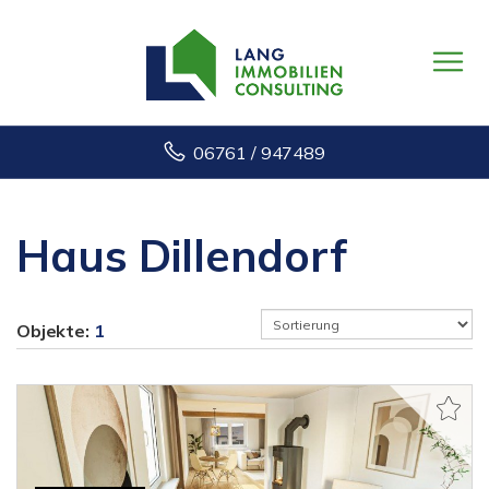
06761 / 947489
Haus Dillendorf
Objekte:
1