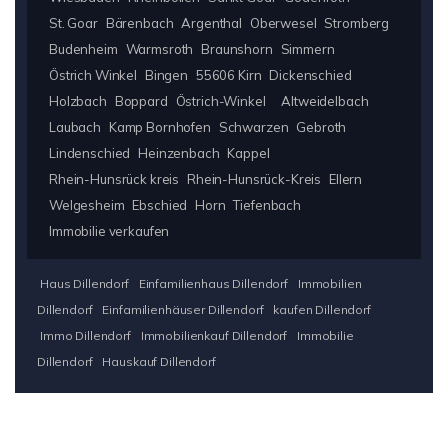
St. Goar
Bärenbach
Argenthal
Oberwesel
Stromberg
Budenheim
Warmsroth
Braunshorn
Simmern
Östrich Winkel
Bingen
55606 Kirn
Dickenschied
Holzbach
Boppard
Östrich-Winkel
Altweidelbach
Laubach
Kamp Bornhofen
Schwarzen
Gebroth
Lindenschied
Heinzenbach
Kappel
Rhein-Hunsrück kreis
Rhein-Hunsrück-Kreis
Ellern
Welgesheim
Ebschied
Horn
Tiefenbach
Immobilie verkaufen
Haus Dillendorf
Einfamilienhaus Dillendorf
Immobilien
Dillendorf
Einfamilienhäuser Dillendorf
kaufen Dillendorf
Immo Dillendorf
Immobilienkauf Dillendorf
Immobilie
Dillendorf
Hauskauf Dillendorf