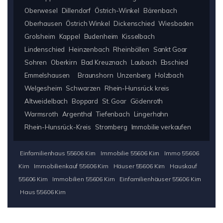
Oberwesel
Dillendorf
Östrich-Winkel
Bärenbach
Oberhausen
Östrich Winkel
Dickenschied
Wiesbaden
Grolsheim
Kappel
Budenheim
Kisselbach
Lindenschied
Heinzenbach
Rheinböllen
Sankt Goar
Sohren
Oberkirn
Bad Kreuznach
Laubach
Ebschied
Emmelshausen
Braunshorn
Unzenberg
Holzbach
Welgesheim
Schwarzen
Rhein-Hunsrück kreis
Altweidelbach
Boppard
St. Goar
Gödenroth
Warmsroth
Argenthal
Tiefenbach
Lingerhahn
Rhein-Hunsrück-Kreis
Stromberg
Immobilie verkaufen
Einfamilienhaus 55606 Kirn
Immobilie 55606 Kirn
Immo 55606
Kirn
Immobilienkauf 55606 Kirn
Häuser 55606 Kirn
Hauskauf
55606 Kirn
Immobilien 55606 Kirn
Einfamilienhäuser 55606 Kirn
Haus 55606 Kirn