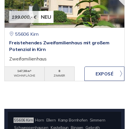
NEU
199.000,- €
55606 Kirn
Freistehendes Zweifamilienhaus mit großem
Potenzial in Kirn
Zweifamilienhaus
147,38 m²
8
WOHNFLÄCHE
ZIMMER
55606 Kirn
Horn
Ellern
Kamp Bornhofen
Simmern
Schweppenhausen
Kastellaun
Bingen
Gebroth