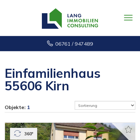
06761 / 947489
Einfamilienhaus
55606 Kirn
Objekte:
1
360°