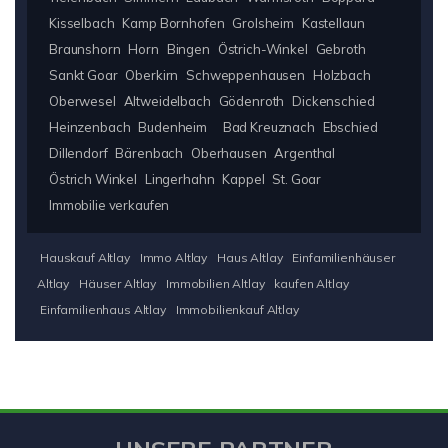
Kisselbach
Kamp Bornhofen
Grolsheim
Kastellaun
Braunshorn
Horn
Bingen
Östrich-Winkel
Gebroth
Sankt Goar
Oberkirn
Schweppenhausen
Holzbach
Oberwesel
Altweidelbach
Gödenroth
Dickenschied
Heinzenbach
Budenheim
Bad Kreuznach
Ebschied
Dillendorf
Bärenbach
Oberhausen
Argenthal
Östrich Winkel
Lingerhahn
Kappel
St. Goar
Immobilie verkaufen
Hauskauf Altlay
Immo Altlay
Haus Altlay
Einfamilienhäuser
Altlay
Häuser Altlay
Immobilien Altlay
kaufen Altlay
Einfamilienhaus Altlay
Immobilienkauf Altlay