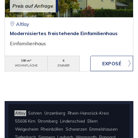
Preis auf Anfrage
Altlay
Modernisiertes freistehende Einfamilienhaus
Einfamilienhaus
180 m²
6
WOHNFLÄCHE
ZIMMER
Altlay
Sohren
Unzenberg
Rhein-Hunsrück-Kreis
55606 Kirn
Stromberg
Lindenschied
Ellern
Welgesheim
Rheinböllen
Schwarzen
Emmelshausen
Tiefenbach
Simmern
Laubach
Warmsroth
Boppard