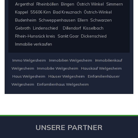
Argenthal
Rheinböllen
Bingen
Östrich Winkel
Simmern
Kappel
55606 Kirn
Bad Kreuznach
Östrich-Winkel
Budenheim
Schweppenhausen
Ellern
Schwarzen
Gebroth
Lindenschied
Dillendorf
Kisselbach
Rhein-Hunsrück kreis
Sankt Goar
Dickenschied
Immobilie verkaufen
Immo Welgesheim
Immobilien Welgesheim
Immobilienkauf
Welgesheim
Immobilie Welgesheim
Hauskauf Welgesheim
Haus Welgesheim
Häuser Welgesheim
Einfamilienhäuser
Welgesheim
Einfamilienhaus Welgesheim
UNSERE PARTNER