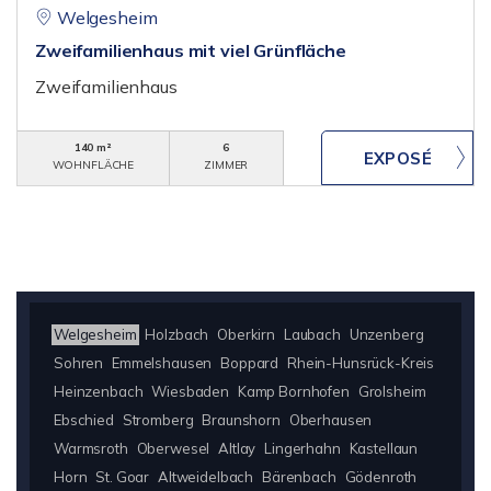
Welgesheim
Zweifamilienhaus mit viel Grünfläche
Zweifamilienhaus
140 m²
6
WOHNFLÄCHE
ZIMMER
Welgesheim
Holzbach
Oberkirn
Laubach
Unzenberg
Sohren
Emmelshausen
Boppard
Rhein-Hunsrück-Kreis
Heinzenbach
Wiesbaden
Kamp Bornhofen
Grolsheim
Ebschied
Stromberg
Braunshorn
Oberhausen
Warmsroth
Oberwesel
Altlay
Lingerhahn
Kastellaun
Horn
St. Goar
Altweidelbach
Bärenbach
Gödenroth