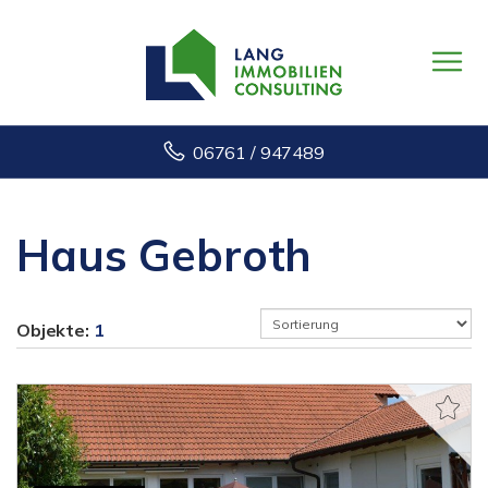
06761 / 947489
Haus Gebroth
Objekte:
1