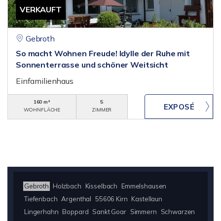
VERKAUFT
Gebroth
So macht Wohnen Freude! Idylle der Ruhe mit
Sonnenterrasse und schöner Weitsicht
Einfamilienhaus
160 m²
5
WOHNFLÄCHE
ZIMMER
Gebroth
Holzbach
Kisselbach
Emmelshausen
Tiefenbach
Argenthal
55606 Kirn
Kastellaun
Lingerhahn
Boppard
Sankt Goar
Simmern
Schwarzen