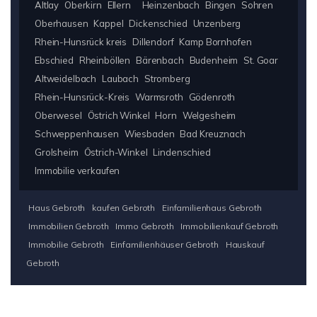
Altlay
Oberkirn
Ellern
Heinzenbach
Bingen
Sohren
Oberhausen
Kappel
Dickenschied
Unzenberg
Rhein-Hunsrück kreis
Dillendorf
Kamp Bornhofen
Ebschied
Rheinböllen
Bärenbach
Budenheim
St. Goar
Altweidelbach
Laubach
Stromberg
Rhein-Hunsrück-Kreis
Warmsroth
Gödenroth
Oberwesel
Östrich Winkel
Horn
Welgesheim
Schweppenhausen
Wiesbaden
Bad Kreuznach
Grolsheim
Östrich-Winkel
Lindenschied
Immobilie verkaufen
Haus Gebroth
kaufen Gebroth
Einfamilienhaus Gebroth
Immobilien Gebroth
Immo Gebroth
Immobilienkauf Gebroth
Immobilie Gebroth
Einfamilienhäuser Gebroth
Hauskauf
Gebroth