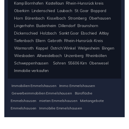
Kamp Bornhofen
Kastellaun
Rhein-Hunsrück kreis
Oberkirn
Lindenschied
Laubach
St. Goar
Boppard
Horn
Bärenbach
Kisselbach
Stromberg
Oberhausen
Lingerhahn
Budenheim
Dillendorf
Braunshorn
Dickenschied
Holzbach
Sankt Goar
Ebschied
Altlay
Tiefenbach
Ellern
Gebroth
Rhein-Hunsrück-Kreis
Warmsroth
Kappel
Östrich Winkel
Welgesheim
Bingen
Wiesbaden
Altweidelbach
Unzenberg
Rheinböllen
Schweppenhausen
Sohren
55606 Kirn
Oberwesel
Immobilie verkaufen
Immobilien Emmelshausen
Immo Emmelshausen
Gewerbeimmobilien Emmelshausen
Bürofläche
Emmelshausen
mieten Emmelshausen
Mietangebote
Emmelshausen
Immobilie Emmelshausen