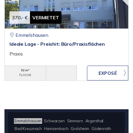
370,- €
VERMIETET
Emmelshausen
Ideale Lage - Preishit: Büro/Praxisflächen
Praxis
52 m²
FLÄCHE
Emmelshausen
Schwarzen
Simmern
Argenthal
Bad Kreuznach
Heinzenbach
Grolsheim
Gödenroth