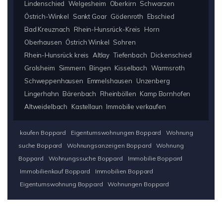
Lindenschied
Welgesheim
Oberkirn
Schwarzen
Östrich-Winkel
Sankt Goar
Gödenroth
Ebschied
Bad Kreuznach
Rhein-Hunsrück-Kreis
Horn
Oberhausen
Östrich Winkel
Sohren
Rhein-Hunsrück kreis
Altlay
Tiefenbach
Dickenschied
Grolsheim
Simmern
Bingen
Kisselbach
Warmsroth
Schweppenhausen
Emmelshausen
Unzenberg
Lingerhahn
Bärenbach
Rheinböllen
Kamp Bornhofen
Altweidelbach
Kastellaun
Immobilie verkaufen
kaufen Boppard
Eigentumswohnungen Boppard
Wohnung
suche Boppard
Wohnungsanzeigen Boppard
Wohnung
Boppard
Wohnungssuche Boppard
Immobilie Boppard
Immobilienkauf Boppard
Immobilien Boppard
Eigentumswohnung Boppard
Wohnungen Boppard