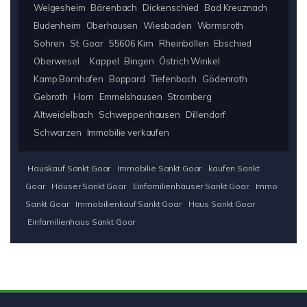
Welgesheim
Bärenbach
Dickenschied
Bad Kreuznach
Budenheim
Oberhausen
Wiesbaden
Warmsroth
Sohren
St. Goar
55606 Kirn
Rheinböllen
Ebschied
Oberwesel
Kappel
Bingen
Östrich Winkel
Kamp Bornhofen
Boppard
Tiefenbach
Gödenroth
Gebroth
Horn
Emmelshausen
Stromberg
Altweidelbach
Schweppenhausen
Dillendorf
Schwarzen
Immobilie verkaufen
Hauskauf Sankt Goar
Immobilie Sankt Goar
kaufen Sankt
Goar
Häuser Sankt Goar
Einfamilienhäuser Sankt Goar
Immo
Sankt Goar
Immobilienkauf Sankt Goar
Haus Sankt Goar
Einfamilienhaus Sankt Goar