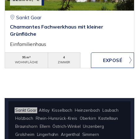
Sankt Goar
Charmantes Fachwerkhaus mit kleiner
Grünfläche
Einfamilienhaus
95 m²
4
WOHNFLÄCHE
ZIMMER
Sankt Goar
Altlay
Kisselbach
Heinzenbach
Laubach
Holzbach
Rhein-Hunsrück-Kreis
Oberkirn
Kastellaun
Braunshorn
Ellern
Östrich-Winkel
Unzenberg
Grolsheim
Lingerhahn
Argenthal
Simmern