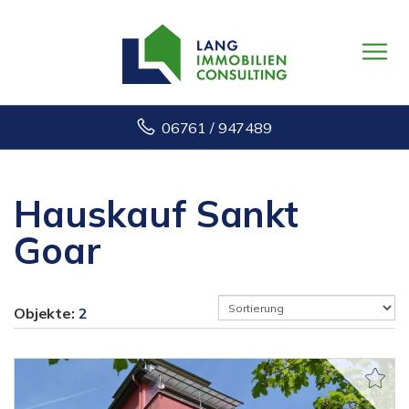
06761 / 947489
Hauskauf Sankt
Goar
Objekte:
2