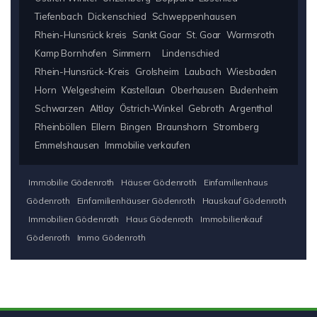
Tiefenbach
Dickenschied
Schweppenhausen
Rhein-Hunsrück kreis
Sankt Goar
St. Goar
Warmsroth
Kamp Bornhofen
Simmern
Lindenschied
Rhein-Hunsrück-Kreis
Grolsheim
Laubach
Wiesbaden
Horn
Welgesheim
Kastellaun
Oberhausen
Budenheim
Schwarzen
Altlay
Östrich-Winkel
Gebroth
Argenthal
Rheinböllen
Ellern
Bingen
Braunshorn
Stromberg
Emmelshausen
Immobilie verkaufen
Immobilie Gödenroth
Häuser Gödenroth
Einfamilienhaus
Gödenroth
Einfamilienhäuser Gödenroth
Hauskauf Gödenroth
Immobilien Gödenroth
Haus Gödenroth
Immobilienkauf
Gödenroth
Immo Gödenroth