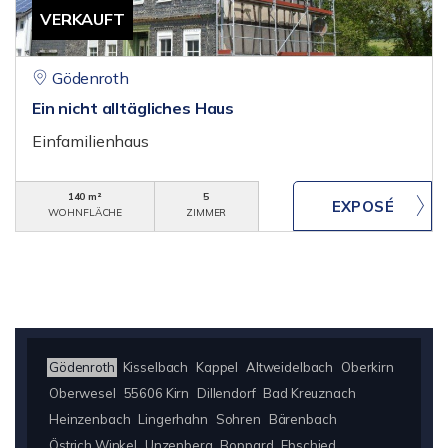
VERKAUFT
Gödenroth
Ein nicht alltägliches Haus
Einfamilienhaus
140 m²
5
WOHNFLÄCHE
ZIMMER
Gödenroth
Kisselbach
Kappel
Altweidelbach
Oberkirn
Oberwesel
55606 Kirn
Dillendorf
Bad Kreuznach
Heinzenbach
Lingerhahn
Sohren
Bärenbach
Östrich Winkel
Unzenberg
Boppard
Ebschied