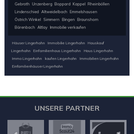
Gebroth
Unzenberg
Boppard
Kappel
Rheinböllen
Lindenschied
Altweidelbach
Emmelshausen
Östrich Winkel
Simmern
Bingen
Braunshorn
Bärenbach
Altlay
Immobilie verkaufen
Häuser Lingerhahn
Immobilie Lingerhahn
Hauskauf
Lingerhahn
Einfamilienhaus Lingerhahn
Haus Lingerhahn
Immo Lingerhahn
kaufen Lingerhahn
Immobilien Lingerhahn
Einfamilienhäuser Lingerhahn
UNSERE PARTNER