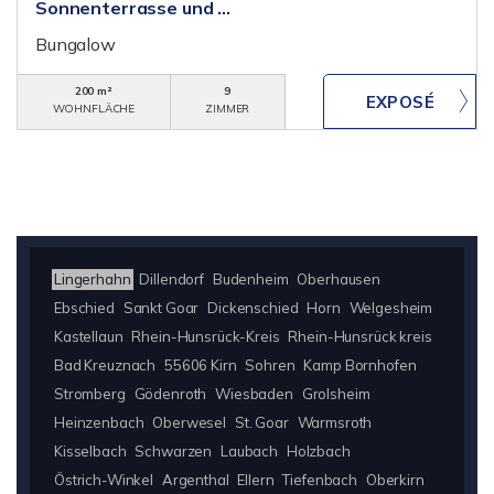
Sonnenterrasse und ...
Bungalow
200 m²
9
WOHNFLÄCHE
ZIMMER
Lingerhahn
Dillendorf
Budenheim
Oberhausen
Ebschied
Sankt Goar
Dickenschied
Horn
Welgesheim
Kastellaun
Rhein-Hunsrück-Kreis
Rhein-Hunsrück kreis
Bad Kreuznach
55606 Kirn
Sohren
Kamp Bornhofen
Stromberg
Gödenroth
Wiesbaden
Grolsheim
Heinzenbach
Oberwesel
St. Goar
Warmsroth
Kisselbach
Schwarzen
Laubach
Holzbach
Östrich-Winkel
Argenthal
Ellern
Tiefenbach
Oberkirn