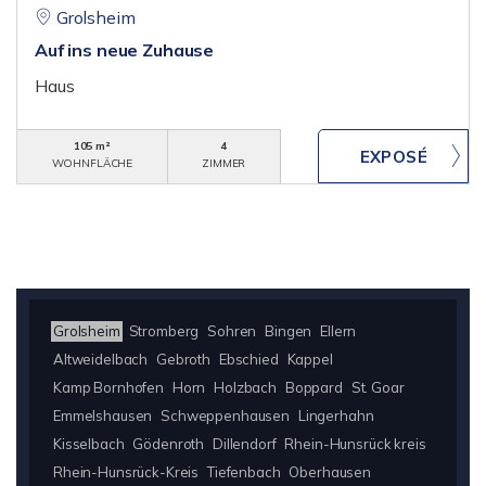
Grolsheim
Auf ins neue Zuhause
Haus
105 m²
4
WOHNFLÄCHE
ZIMMER
Grolsheim
Stromberg
Sohren
Bingen
Ellern
Altweidelbach
Gebroth
Ebschied
Kappel
Kamp Bornhofen
Horn
Holzbach
Boppard
St. Goar
Emmelshausen
Schweppenhausen
Lingerhahn
Kisselbach
Gödenroth
Dillendorf
Rhein-Hunsrück kreis
Rhein-Hunsrück-Kreis
Tiefenbach
Oberhausen