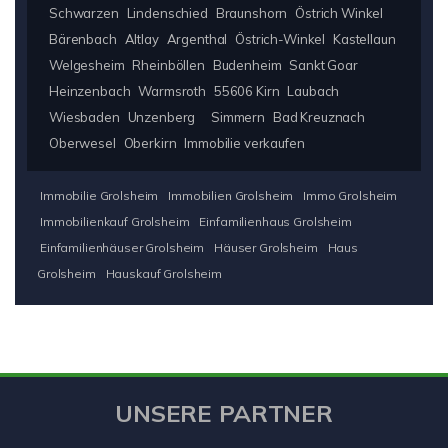
Schwarzen
Lindenschied
Braunshorn
Östrich Winkel
Bärenbach
Altlay
Argenthal
Östrich-Winkel
Kastellaun
Welgesheim
Rheinböllen
Budenheim
Sankt Goar
Heinzenbach
Warmsroth
55606 Kirn
Laubach
Wiesbaden
Unzenberg
Simmern
Bad Kreuznach
Oberwesel
Oberkirn
Immobilie verkaufen
Immobilie Grolsheim
Immobilien Grolsheim
Immo Grolsheim
Immobilienkauf Grolsheim
Einfamilienhaus Grolsheim
Einfamilienhäuser Grolsheim
Häuser Grolsheim
Haus
Grolsheim
Hauskauf Grolsheim
UNSERE PARTNER