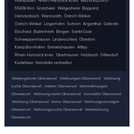
Wiesbaden
Rhein-Hunsrück-Kreis
Bad Kreuznach
55606 Kirn
Grolsheim
Welgesheim
Boppard
Heinzenbach
Warmsroth
Östrich Winkel
Östrich-Winkel
Lingerhahn
Sohren
Argenthal
Gebroth
Ebschied
Budenheim
Bingen
Sankt Goar
Schweppenhausen
Lindenschied
Oberkirn
Kamp Bornhofen
Emmelshausen
Altlay
Rhein-Hunsrück kreis
Oberhausen
Holzbach
Dillendorf
Kastellaun
Immobilie verkaufen
Mietangebote Oberwesel
Wohnungen Oberwesel
Wohnung
suche Oberwesel
mieten Oberwesel
Mietwohnungen
Oberwesel
Wohnung miete Oberwesel
Immobilie Oberwesel
Wohnung Oberwesel
Immo Oberwesel
Wohnungsanzeigen
Oberwesel
Wohnungssuche Oberwesel
Mietwohnung
Oberwesel