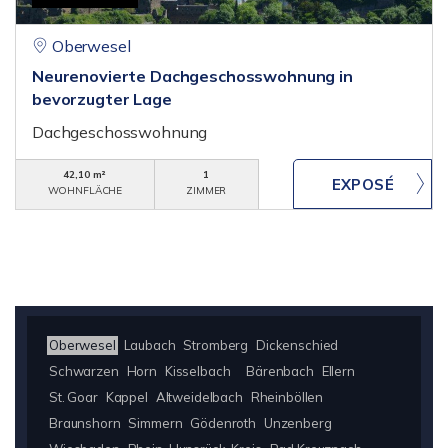
Oberwesel
Neurenovierte Dachgeschosswohnung in
bevorzugter Lage
Dachgeschosswohnung
42,10 m²
1
WOHNFLÄCHE
ZIMMER
Oberwesel
Laubach
Stromberg
Dickenschied
Schwarzen
Horn
Kisselbach
Bärenbach
Ellern
St. Goar
Kappel
Altweidelbach
Rheinböllen
Braunshorn
Simmern
Gödenroth
Unzenberg