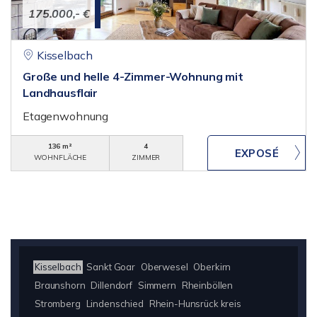
175.000,- €
Kisselbach
Große und helle 4-Zimmer-Wohnung mit
Landhausflair
Etagenwohnung
136 m²
4
WOHNFLÄCHE
ZIMMER
Kisselbach
Sankt Goar
Oberwesel
Oberkirn
Braunshorn
Dillendorf
Simmern
Rheinböllen
Stromberg
Lindenschied
Rhein-Hunsrück kreis