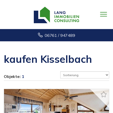
06761 / 947489
kaufen Kisselbach
Objekte:
1