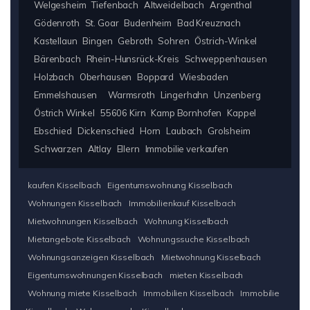
Welgesheim
Tiefenbach
Altweidelbach
Argenthal
Gödenroth
St. Goar
Budenheim
Bad Kreuznach
Kastellaun
Bingen
Gebroth
Sohren
Östrich-Winkel
Bärenbach
Rhein-Hunsrück-Kreis
Schweppenhausen
Holzbach
Oberhausen
Boppard
Wiesbaden
Emmelshausen
Warmsroth
Lingerhahn
Unzenberg
Östrich Winkel
55606 Kirn
Kamp Bornhofen
Kappel
Ebschied
Dickenschied
Horn
Laubach
Grolsheim
Schwarzen
Altlay
Ellern
Immobilie verkaufen
kaufen Kisselbach
Eigentumswohnung Kisselbach
Wohnungen Kisselbach
Immobilienkauf Kisselbach
Mietwohnungen Kisselbach
Wohnung Kisselbach
Mietangebote Kisselbach
Wohnungssuche Kisselbach
Wohnungsanzeigen Kisselbach
Mietwohnung Kisselbach
Eigentumswohnungen Kisselbach
mieten Kisselbach
Wohnung miete Kisselbach
Immobilien Kisselbach
Immobilie