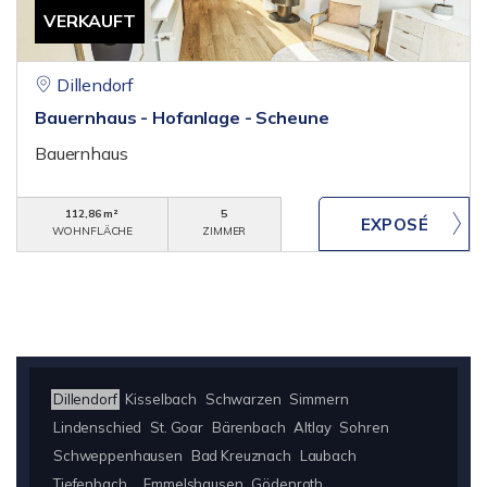
VERKAUFT
Dillendorf
Bauernhaus - Hofanlage - Scheune
Bauernhaus
112,86 m²
5
WOHNFLÄCHE
ZIMMER
Dillendorf
Kisselbach
Schwarzen
Simmern
Lindenschied
St. Goar
Bärenbach
Altlay
Sohren
Schweppenhausen
Bad Kreuznach
Laubach
Tiefenbach
Emmelshausen
Gödenroth