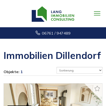
06761 / 947489
Immobilien Dillendorf
Objekte:
1