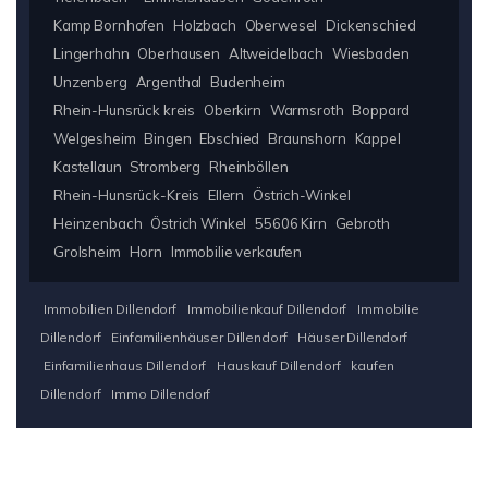
Kamp Bornhofen
Holzbach
Oberwesel
Dickenschied
Lingerhahn
Oberhausen
Altweidelbach
Wiesbaden
Unzenberg
Argenthal
Budenheim
Rhein-Hunsrück kreis
Oberkirn
Warmsroth
Boppard
Welgesheim
Bingen
Ebschied
Braunshorn
Kappel
Kastellaun
Stromberg
Rheinböllen
Rhein-Hunsrück-Kreis
Ellern
Östrich-Winkel
Heinzenbach
Östrich Winkel
55606 Kirn
Gebroth
Grolsheim
Horn
Immobilie verkaufen
Immobilien Dillendorf
Immobilienkauf Dillendorf
Immobilie
Dillendorf
Einfamilienhäuser Dillendorf
Häuser Dillendorf
Einfamilienhaus Dillendorf
Hauskauf Dillendorf
kaufen
Dillendorf
Immo Dillendorf