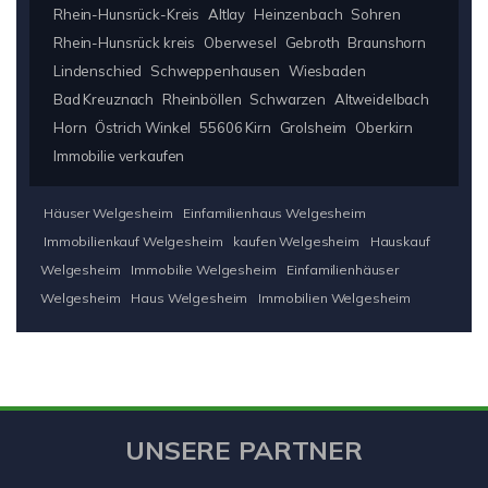
Rhein-Hunsrück-Kreis
Altlay
Heinzenbach
Sohren
Rhein-Hunsrück kreis
Oberwesel
Gebroth
Braunshorn
Lindenschied
Schweppenhausen
Wiesbaden
Bad Kreuznach
Rheinböllen
Schwarzen
Altweidelbach
Horn
Östrich Winkel
55606 Kirn
Grolsheim
Oberkirn
Immobilie verkaufen
Häuser Welgesheim
Einfamilienhaus Welgesheim
Immobilienkauf Welgesheim
kaufen Welgesheim
Hauskauf
Welgesheim
Immobilie Welgesheim
Einfamilienhäuser
Welgesheim
Haus Welgesheim
Immobilien Welgesheim
UNSERE PARTNER