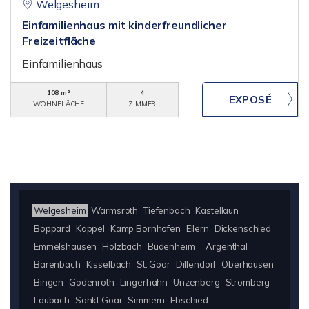
Welgesheim
Einfamilienhaus mit kinderfreundlicher
Freizeitfläche
Einfamilienhaus
108 m²
4
WOHNFLÄCHE
ZIMMER
Welgesheim
Warmsroth
Tiefenbach
Kastellaun
Boppard
Kappel
Kamp Bornhofen
Ellern
Dickenschied
Emmelshausen
Holzbach
Budenheim
Argenthal
Bärenbach
Kisselbach
St. Goar
Dillendorf
Oberhausen
Bingen
Gödenroth
Lingerhahn
Unzenberg
Stromberg
Laubach
Sankt Goar
Simmern
Ebschied