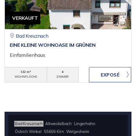
VERKAUFT
Bad Kreuznach
EINE KLEINE WOHNOASE IM GRÜNEN
Einfamilienhaus
112 m²
4
WOHNFLÄCHE
ZIMMER
Bad Kreuznach
Altweidelbach
Lingerhahn
Östrich Winkel
55606 Kirn
Welgesheim