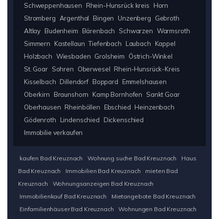
Schweppenhausen
Rhein-Hunsrück kreis
Horn
Stromberg
Argenthal
Bingen
Unzenberg
Gebroth
Altlay
Budenheim
Bärenbach
Schwarzen
Warmsroth
Simmern
Kastellaun
Tiefenbach
Laubach
Kappel
Holzbach
Wiesbaden
Grolsheim
Östrich-Winkel
St. Goar
Sohren
Oberwesel
Rhein-Hunsrück-Kreis
Kisselbach
Dillendorf
Boppard
Emmelshausen
Oberkirn
Braunshorn
Kamp Bornhofen
Sankt Goar
Oberhausen
Rheinböllen
Ebschied
Heinzenbach
Gödenroth
Lindenschied
Dickenschied
Immobilie verkaufen
kaufen Bad Kreuznach
Wohnung suche Bad Kreuznach
Haus
Bad Kreuznach
Immobilien Bad Kreuznach
mieten Bad
Kreuznach
Wohnungsanzeigen Bad Kreuznach
Immobilienkauf Bad Kreuznach
Mietangebote Bad Kreuznach
Einfamilienhäuser Bad Kreuznach
Wohnungen Bad Kreuznach