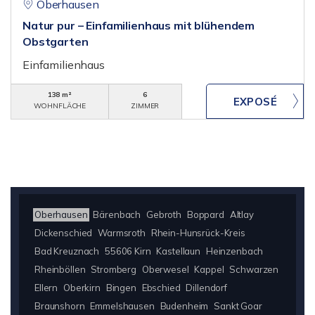
Oberhausen
Natur pur – Einfamilienhaus mit blühendem
Obstgarten
Einfamilienhaus
138 m²
6
WOHNFLÄCHE
ZIMMER
Oberhausen
Bärenbach
Gebroth
Boppard
Altlay
Dickenschied
Warmsroth
Rhein-Hunsrück-Kreis
Bad Kreuznach
55606 Kirn
Kastellaun
Heinzenbach
Rheinböllen
Stromberg
Oberwesel
Kappel
Schwarzen
Ellern
Oberkirn
Bingen
Ebschied
Dillendorf
Braunshorn
Emmelshausen
Budenheim
Sankt Goar