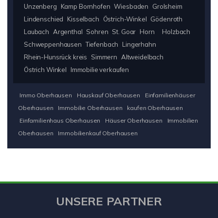
Unzenberg
Kamp Bornhofen
Wiesbaden
Grolsheim
Lindenschied
Kisselbach
Östrich-Winkel
Gödenroth
Laubach
Argenthal
Sohren
St. Goar
Horn
Holzbach
Schweppenhausen
Tiefenbach
Lingerhahn
Rhein-Hunsrück kreis
Simmern
Altweidelbach
Östrich Winkel
Immobilie verkaufen
Immo Oberhausen
Hauskauf Oberhausen
Einfamilienhäuser
Oberhausen
Immobilie Oberhausen
kaufen Oberhausen
Einfamilienhaus Oberhausen
Häuser Oberhausen
Immobilien
Oberhausen
Immobilienkauf Oberhausen
UNSERE PARTNER