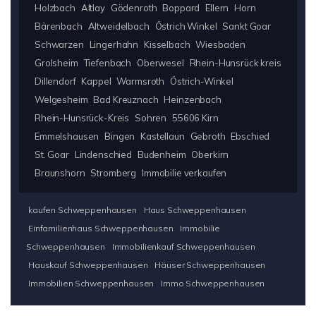
Holzbach
Altlay
Gödenroth
Boppard
Ellern
Horn
Bärenbach
Altweidelbach
Östrich Winkel
Sankt Goar
Schwarzen
Lingerhahn
Kisselbach
Wiesbaden
Grolsheim
Tiefenbach
Oberwesel
Rhein-Hunsrück kreis
Dillendorf
Kappel
Warmsroth
Östrich-Winkel
Welgesheim
Bad Kreuznach
Heinzenbach
Rhein-Hunsrück-Kreis
Sohren
55606 Kirn
Emmelshausen
Bingen
Kastellaun
Gebroth
Ebschied
St. Goar
Lindenschied
Budenheim
Oberkirn
Braunshorn
Stromberg
Immobilie verkaufen
kaufen Schweppenhausen
Haus Schweppenhausen
Einfamilienhaus Schweppenhausen
Immobilie
Schweppenhausen
Immobilienkauf Schweppenhausen
Hauskauf Schweppenhausen
Häuser Schweppenhausen
Immobilien Schweppenhausen
Immo Schweppenhausen