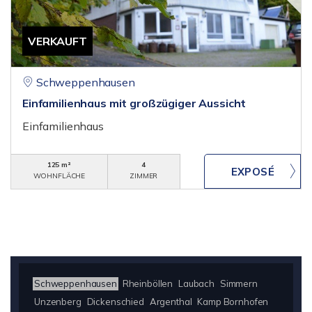
VERKAUFT
Schweppenhausen
Einfamilienhaus mit großzügiger Aussicht
Einfamilienhaus
125 m²
4
WOHNFLÄCHE
ZIMMER
Schweppenhausen
Rheinböllen
Laubach
Simmern
Unzenberg
Dickenschied
Argenthal
Kamp Bornhofen