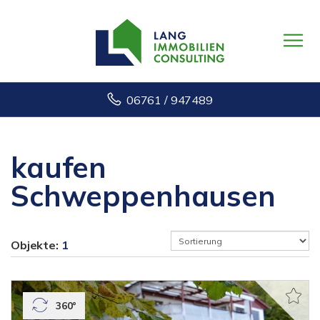
06761 / 947489
kaufen
Schweppenhausen
Objekte:
1
360°