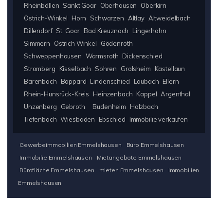
Rheinböllen
Sankt Goar
Oberhausen
Oberkirn
Östrich-Winkel
Horn
Schwarzen
Altlay
Altweidelbach
Dillendorf
St. Goar
Bad Kreuznach
Lingerhahn
Simmern
Östrich Winkel
Gödenroth
Schweppenhausen
Warmsroth
Dickenschied
Stromberg
Kisselbach
Sohren
Grolsheim
Kastellaun
Bärenbach
Boppard
Lindenschied
Laubach
Ellern
Rhein-Hunsrück-Kreis
Heinzenbach
Kappel
Argenthal
Unzenberg
Gebroth
Budenheim
Holzbach
Tiefenbach
Wiesbaden
Ebschied
Immobilie verkaufen
Gewerbeimmobilien Emmelshausen
Büro Emmelshausen
Immobilie Emmelshausen
Mietangebote Emmelshausen
Bürofläche Emmelshausen
mieten Emmelshausen
Immobilien
Emmelshausen