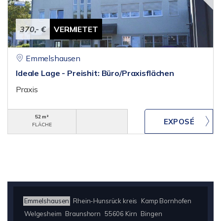
370,- €
VERMIETET
Emmelshausen
Ideale Lage - Preishit: Büro/Praxisflächen
Praxis
52 m²
FLÄCHE
Emmelshausen
Rhein-Hunsrück kreis
Kamp Bornhofen
Welgesheim
Braunshorn
55606 Kirn
Bingen