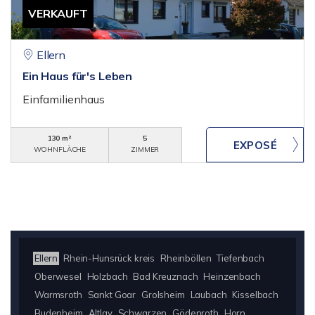
VERKAUFT
Ellern
Ein Haus für's Leben
Einfamilienhaus
130 m²
5
WOHNFLÄCHE
ZIMMER
Ellern
Rhein-Hunsrück kreis
Rheinböllen
Tiefenbach
Oberwesel
Holzbach
Bad Kreuznach
Heinzenbach
Warmsroth
Sankt Goar
Grolsheim
Laubach
Kisselbach
Budenheim
Altlay
Schwarzen
Gödenroth
Horn