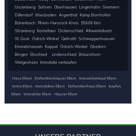
Unzenberg
Sohren
Oberhausen
Lingerhahn
Simmern
Dillendorf
Wiesbaden
Argenthal
Kamp Bornhofen
Bärenbach
Rhein-Hunsrück-Kreis
55606 Kirn
Stromberg
Kastellaun
Dickenschied
Altweidelbach
St. Goar
Östrich Winkel
Gebroth
Schweppenhausen
Emmelshausen
Kappel
Östrich-Winkel
Oberkirn
Bingen
Ebschied
Lindenschied
Braunshorn
Welgesheim
Immobilie verkaufen
Haus Ellern
Einfamilienhäuser Ellern
Immobilienkauf Ellern
Immo Ellern
Immobilien Ellern
Einfamilienhaus Ellern
kaufen
Ellern
Immobilie Ellern
Häuser Ellern