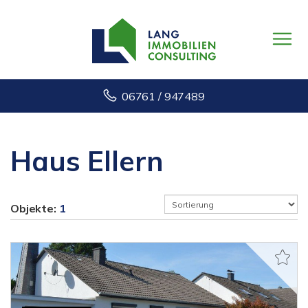
06761 / 947489
Haus Ellern
Objekte:
1