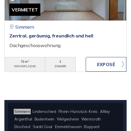
VERMIETET
Simmern
Zentral, geräumig, freundlich und hell
Dachgeschosswohnung
72 m²
2
WOHNFLÄCHE
ZIMMER
Simmern
Lindenschied
Rhein-Hunsrück-Kreis
Altlay
Argenthal
Budenheim
Welgesheim
Warmsroth
Ebschied
Sankt Goar
Emmelshausen
Boppard