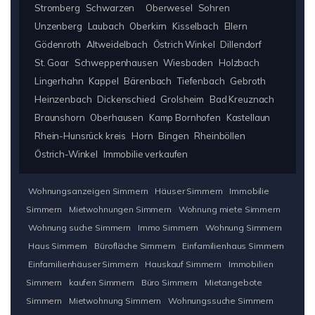
Stromberg
Schwarzen
Oberwesel
Sohren
Unzenberg
Laubach
Oberkirn
Kisselbach
Ellern
Gödenroth
Altweidelbach
Östrich Winkel
Dillendorf
St. Goar
Schweppenhausen
Wiesbaden
Holzbach
Lingerhahn
Kappel
Bärenbach
Tiefenbach
Gebroth
Heinzenbach
Dickenschied
Grolsheim
Bad Kreuznach
Braunshorn
Oberhausen
Kamp Bornhofen
Kastellaun
Rhein-Hunsrück kreis
Horn
Bingen
Rheinböllen
Östrich-Winkel
Immobilie verkaufen
Wohnungsanzeigen Simmern
Häuser Simmern
Immobilie
Simmern
Mietwohnungen Simmern
Wohnung miete Simmern
Wohnung suche Simmern
Immo Simmern
Wohnung Simmern
Haus Simmern
Bürofläche Simmern
Einfamilienhaus Simmern
Einfamilienhäuser Simmern
Hauskauf Simmern
Immobilien
Simmern
kaufen Simmern
Büro Simmern
Mietangebote
Simmern
Mietwohnung Simmern
Wohnungssuche Simmern