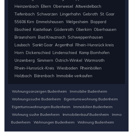
Heinzenbach
Ellern
Oberwesel
Altweidelbach
Tiefenbach
Schwarzen
Lingerhahn
Gebroth
St. Goar
55606 Kirn
Emmelshausen
Welgesheim
Boppard
Ebschied
Kastellaun
Gödenroth
Oberkirn
Oberhausen
Braunshorn
Bad Kreuznach
Schweppenhausen
Laubach
Sankt Goar
Argenthal
Rhein-Hunsrück kreis
Horn
Dickenschied
Lindenschied
Kamp Bornhofen
Unzenberg
Simmern
Östrich-Winkel
Warmsroth
Rhein-Hunsrück-Kreis
Wiesbaden
Rheinböllen
Holzbach
Bärenbach
Immobilie verkaufen
Wohnungsanzeigen Budenheim
Immobilie Budenheim
Wohnungssuche Budenheim
Eigentumswohnung Budenheim
Eigentumswohnungen Budenheim
Immobilien Budenheim
Wohnung suche Budenheim
Immobilienkauf Budenheim
Immo
Budenheim
Wohnungen Budenheim
Wohnung Budenheim