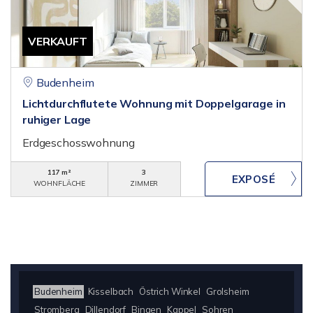
VERKAUFT
Budenheim
Lichtdurchflutete Wohnung mit Doppelgarage in
ruhiger Lage
Erdgeschosswohnung
117 m²
3
WOHNFLÄCHE
ZIMMER
Budenheim
Kisselbach
Östrich Winkel
Grolsheim
Stromberg
Dillendorf
Bingen
Kappel
Sohren