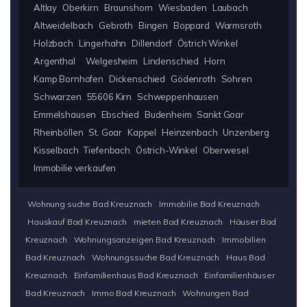
Altlay
Oberkirn
Braunshorn
Wiesbaden
Laubach
Altweidelbach
Gebroth
Bingen
Boppard
Warmsroth
Holzbach
Lingerhahn
Dillendorf
Östrich Winkel
Argenthal
Welgesheim
Lindenschied
Horn
Kamp Bornhofen
Dickenschied
Gödenroth
Sohren
Schwarzen
55606 Kirn
Schweppenhausen
Emmelshausen
Ebschied
Budenheim
Sankt Goar
Rheinböllen
St. Goar
Kappel
Heinzenbach
Unzenberg
Kisselbach
Tiefenbach
Östrich-Winkel
Oberwesel
Immobilie verkaufen
Wohnung suche Bad Kreuznach
Immobilie Bad Kreuznach
Hauskauf Bad Kreuznach
mieten Bad Kreuznach
Häuser Bad
Kreuznach
Wohnungsanzeigen Bad Kreuznach
Immobilien
Bad Kreuznach
Wohnungssuche Bad Kreuznach
Haus Bad
Kreuznach
Einfamilienhaus Bad Kreuznach
Einfamilienhäuser
Bad Kreuznach
Immo Bad Kreuznach
Wohnungen Bad