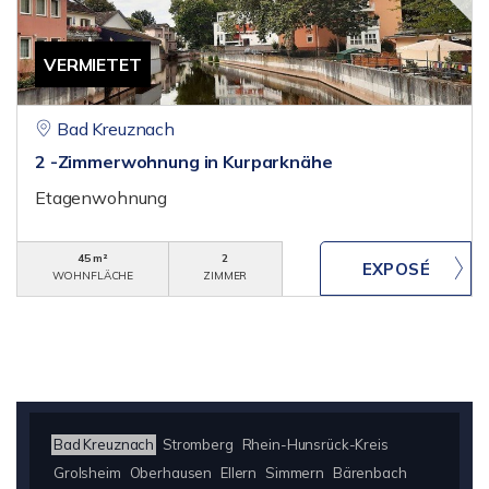
VERMIETET
Bad Kreuznach
2 -Zimmerwohnung in Kurparknähe
Etagenwohnung
45 m²
2
WOHNFLÄCHE
ZIMMER
Bad Kreuznach
Stromberg
Rhein-Hunsrück-Kreis
Grolsheim
Oberhausen
Ellern
Simmern
Bärenbach