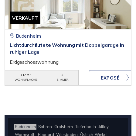
VERKAUFT
Budenheim
Lichtdurchflutete Wohnung mit Doppelgarage in
ruhiger Lage
Erdgeschosswohnung
117 m²
3
WOHNFLÄCHE
ZIMMER
Budenheim
Sohren
Grolsheim
Tiefenbach
Altlay
Warmsroth
Boppard
Wiesbaden
Östrich-Winkel