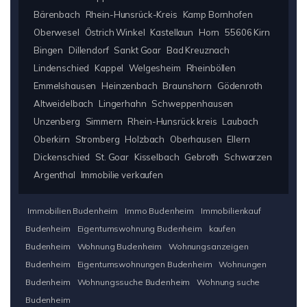
Bärenbach
Rhein-Hunsrück-Kreis
Kamp Bornhofen
Oberwesel
Östrich Winkel
Kastellaun
Horn
55606 Kirn
Bingen
Dillendorf
Sankt Goar
Bad Kreuznach
Lindenschied
Kappel
Welgesheim
Rheinböllen
Emmelshausen
Heinzenbach
Braunshorn
Gödenroth
Altweidelbach
Lingerhahn
Schweppenhausen
Unzenberg
Simmern
Rhein-Hunsrück kreis
Laubach
Oberkirn
Stromberg
Holzbach
Oberhausen
Ellern
Dickenschied
St. Goar
Kisselbach
Gebroth
Schwarzen
Argenthal
Immobilie verkaufen
Immobilien Budenheim
Immo Budenheim
Immobilienkauf
Budenheim
Eigentumswohnung Budenheim
kaufen
Budenheim
Wohnung Budenheim
Wohnungsanzeigen
Budenheim
Eigentumswohnungen Budenheim
Wohnungen
Budenheim
Wohnungssuche Budenheim
Wohnung suche
Budenheim