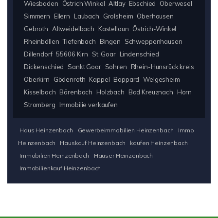
Wiesbaden
Östrich Winkel
Altlay
Ebschied
Oberwesel
Simmern
Ellern
Laubach
Grolsheim
Oberhausen
Gebroth
Altweidelbach
Kastellaun
Östrich-Winkel
Rheinböllen
Tiefenbach
Bingen
Schweppenhausen
Dillendorf
55606 Kirn
St. Goar
Lindenschied
Dickenschied
Sankt Goar
Sohren
Rhein-Hunsrück kreis
Oberkirn
Gödenroth
Kappel
Boppard
Welgesheim
Kisselbach
Bärenbach
Holzbach
Bad Kreuznach
Horn
Stromberg
Immobilie verkaufen
Haus Heinzenbach
Gewerbeimmobilien Heinzenbach
Immo
Heinzenbach
Hauskauf Heinzenbach
kaufen Heinzenbach
Immobilien Heinzenbach
Häuser Heinzenbach
Immobilienkauf Heinzenbach