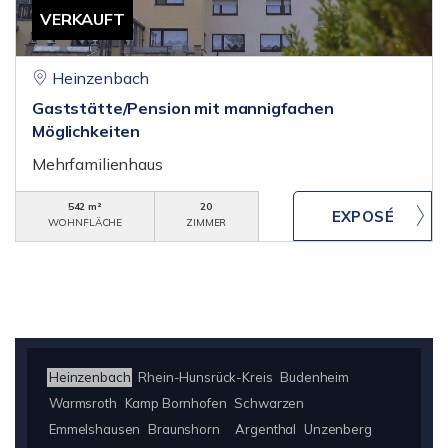
VERKAUFT
Heinzenbach
Gaststätte/Pension mit mannigfachen
Möglichkeiten
Mehrfamilienhaus
542 m²
20
WOHNFLÄCHE
ZIMMER
Heinzenbach
Rhein-Hunsrück-Kreis
Budenheim
Warmsroth
Kamp Bornhofen
Schwarzen
Emmelshausen
Braunshorn
Argenthal
Unzenberg