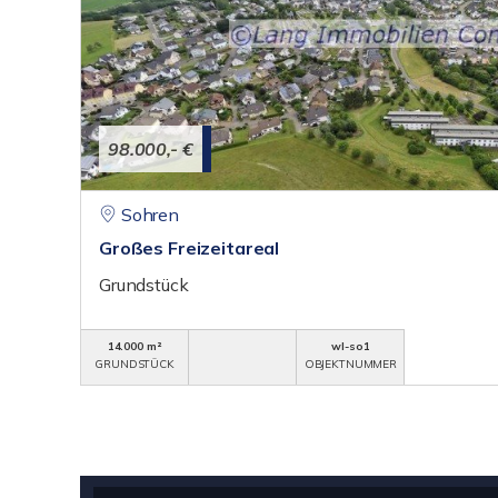
98.000,- €
Sohren
Großes Freizeitareal
Grundstück
14.000 m²
wl-so1
GRUNDSTÜCK
OBJEKTNUMMER