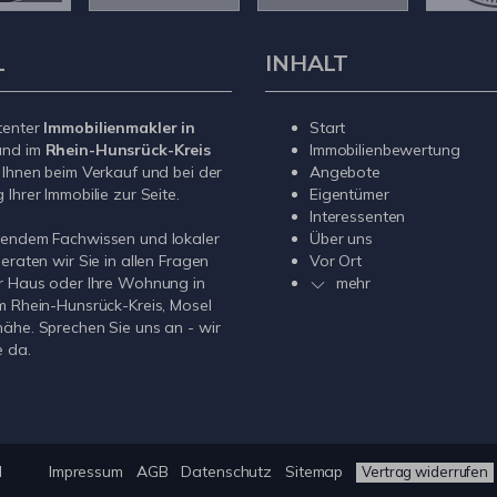
L
INHALT
tenter
Immobilienmakler in
Start
nd im
Rhein-Hunsrück-Kreis
Immobilienbewertung
 Ihnen beim Verkauf und bei der
Angebote
Ihrer Immobilie zur Seite.
Eigentümer
Interessenten
sendem Fachwissen und lokaler
Über uns
beraten wir Sie in allen Fragen
Vor Ort
r Haus oder Ihre Wohnung in
mehr
m Rhein-Hunsrück-Kreis, Mosel
ähe. Sprechen Sie uns an - wir
e da.
H
Impressum
AGB
Datenschutz
Sitemap
Vertrag widerrufen