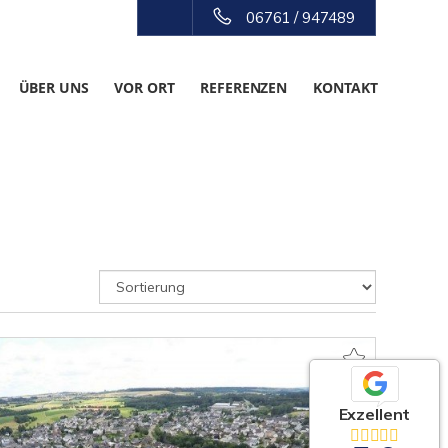
06761 / 947489
ÜBER UNS
VOR ORT
REFERENZEN
KONTAKT
Exzellent