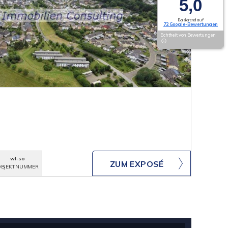
5,0
Basierend auf
72 Google-Bewertungen
Echtheit von Bewertungen
wl-so
ZUM EXPOSÉ
BJEKTNUMMER