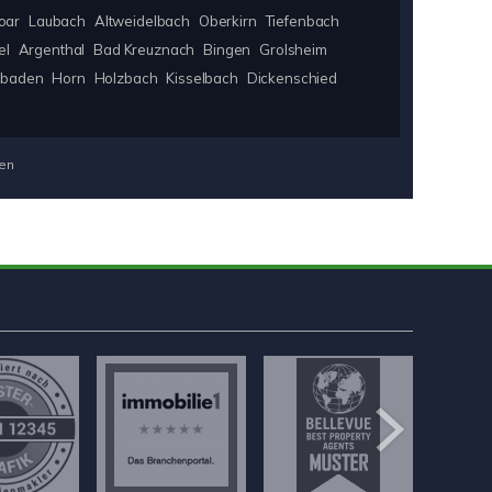
oar
Laubach
Altweidelbach
Oberkirn
Tiefenbach
el
Argenthal
Bad Kreuznach
Bingen
Grolsheim
sbaden
Horn
Holzbach
Kisselbach
Dickenschied
en