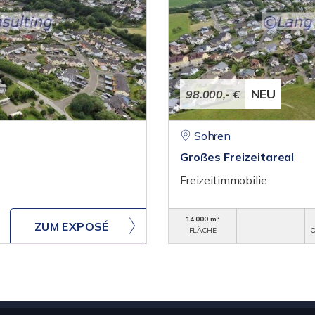
NEU
98.000,- €
Sohren
Großes Freizeitareal
Freizeitimmobilie
14.000 m²
ZUM EXPOSÉ
FLÄCHE
O