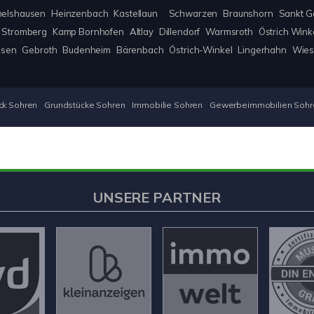
elshausen
Heinzenbach
Kastellaun
Schwarzen
Braunshorn
Sankt G
Stromberg
Kamp Bornhofen
Altlay
Dillendorf
Warmsroth
Östrich Wink
usen
Gebroth
Budenheim
Bärenbach
Östrich-Winkel
Lingerhahn
Wie
ck Sohren
Grundstücke Sohren
Immobilie Sohren
Gewerbeimmobilien Sohr
UNSERE PARTNER