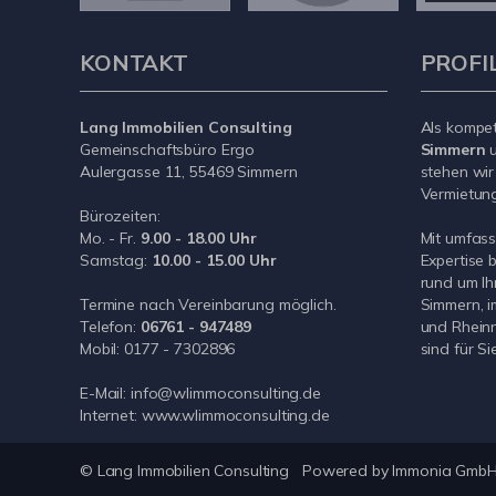
KONTAKT
PROFI
Lang Immobilien Consulting
Als kompe
Gemeinschaftsbüro Ergo
Simmern
u
Aulergasse 11, 55469 Simmern
stehen wir
Vermietung 
Bürozeiten:
Mo. - Fr.
9.00 - 18.00 Uhr
Mit umfas
Samstag:
10.00 - 15.00 Uhr
Expertise 
rund um Ih
Termine nach Vereinbarung möglich.
Simmern, i
Telefon:
06761 - 947489
und Rheinn
Mobil:
0177 - 7302896
sind für Si
E-Mail:
info@wlimmoconsulting.de
Internet:
www.wlimmoconsulting.de
© Lang Immobilien Consulting
Powered by
Immonia Gmb