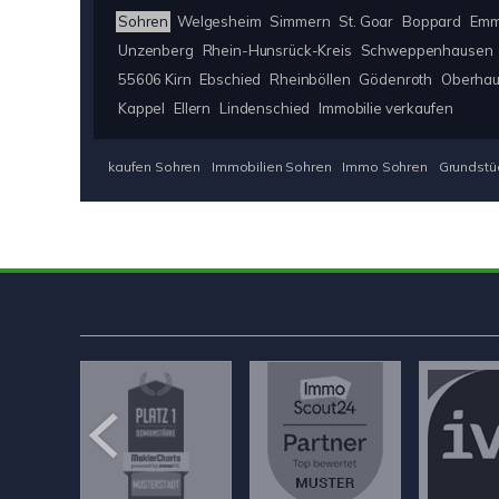
Sohren
Welgesheim
Simmern
St. Goar
Boppard
Emm
Unzenberg
Rhein-Hunsrück-Kreis
Schweppenhausen
55606 Kirn
Ebschied
Rheinböllen
Gödenroth
Oberha
Kappel
Ellern
Lindenschied
Immobilie verkaufen
kaufen Sohren
Immobilien Sohren
Immo Sohren
Grundstü