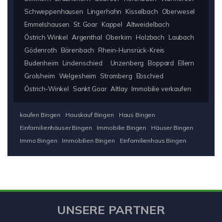
Schweppenhausen
Lingerhahn
Kisselbach
Oberwesel
Emmelshausen
St. Goar
Kappel
Altweidelbach
Östrich Winkel
Argenthal
Oberkirn
Holzbach
Laubach
Gödenroth
Bärenbach
Rhein-Hunsrück-Kreis
Budenheim
Lindenschied
Unzenberg
Boppard
Ellern
Grolsheim
Welgesheim
Stromberg
Ebschied
Östrich-Winkel
Sankt Goar
Altlay
Immobilie verkaufen
kaufen Bingen
Hauskauf Bingen
Haus Bingen
Einfamilienhäuser Bingen
Immobilie Bingen
Häuser Bingen
Immo Bingen
Immobilien Bingen
Einfamilienhaus Bingen
UNSERE PARTNER