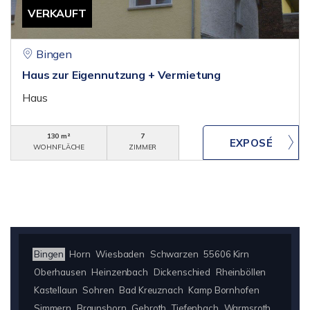
VERKAUFT
Bingen
Haus zur Eigennutzung + Vermietung
Haus
130 m²
7
WOHNFLÄCHE
ZIMMER
Bingen
Horn
Wiesbaden
Schwarzen
55606 Kirn
Oberhausen
Heinzenbach
Dickenschied
Rheinböllen
Kastellaun
Sohren
Bad Kreuznach
Kamp Bornhofen
Simmern
Braunshorn
Gebroth
Tiefenbach
Warmsroth