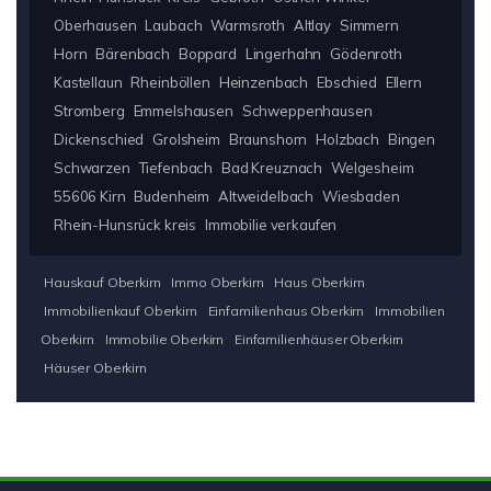
Oberhausen
Laubach
Warmsroth
Altlay
Simmern
Horn
Bärenbach
Boppard
Lingerhahn
Gödenroth
Kastellaun
Rheinböllen
Heinzenbach
Ebschied
Ellern
Stromberg
Emmelshausen
Schweppenhausen
Dickenschied
Grolsheim
Braunshorn
Holzbach
Bingen
Schwarzen
Tiefenbach
Bad Kreuznach
Welgesheim
55606 Kirn
Budenheim
Altweidelbach
Wiesbaden
Rhein-Hunsrück kreis
Immobilie verkaufen
Hauskauf Oberkirn
Immo Oberkirn
Haus Oberkirn
Immobilienkauf Oberkirn
Einfamilienhaus Oberkirn
Immobilien
Oberkirn
Immobilie Oberkirn
Einfamilienhäuser Oberkirn
Häuser Oberkirn