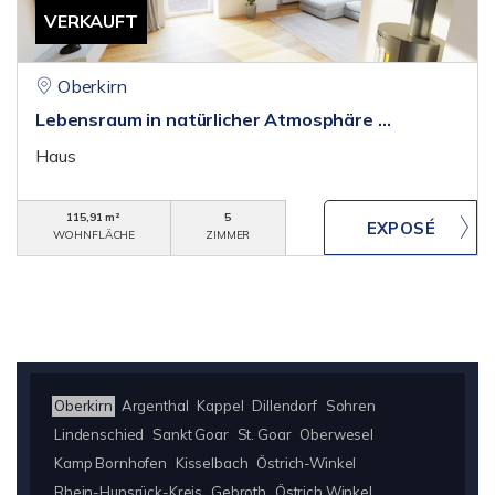
VERKAUFT
Oberkirn
Lebensraum in natürlicher Atmosphäre …
Haus
115,91 m²
5
WOHNFLÄCHE
ZIMMER
Oberkirn
Argenthal
Kappel
Dillendorf
Sohren
Lindenschied
Sankt Goar
St. Goar
Oberwesel
Kamp Bornhofen
Kisselbach
Östrich-Winkel
Rhein-Hunsrück-Kreis
Gebroth
Östrich Winkel