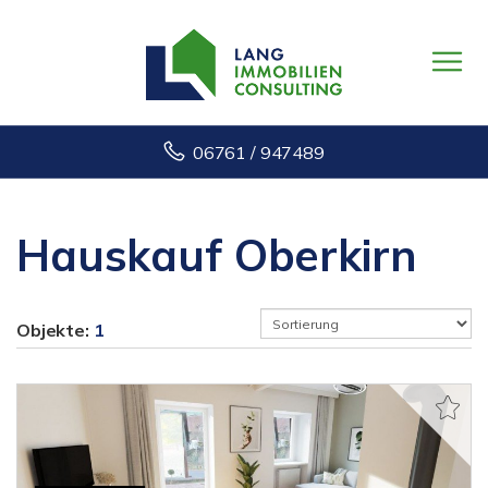
06761 / 947489
Hauskauf Oberkirn
Objekte:
1