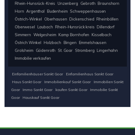
Rhein-Hunsrück-Kreis
Unzenberg
Gebroth
Braunshorn
Horn
Argenthal
Budenheim
Schweppenhausen
Östrich-Winkel
Oberhausen
Dickenschied
Rheinböllen
Oberwesel
Laubach
Rhein-Hunsrück kreis
Dillendorf
Simmern
Welgesheim
Kamp Bornhofen
Kisselbach
Östrich Winkel
Holzbach
Bingen
Emmelshausen
Grolsheim
Gödenroth
St. Goar
Stromberg
Lingerhahn
Immobilie verkaufen
Einfamilienhäuser Sankt Goar
Einfamilienhaus Sankt Goar
Haus Sankt Goar
Immobilienkauf Sankt Goar
Immobilien Sankt
Goar
Immo Sankt Goar
kaufen Sankt Goar
Immobilie Sankt
Goar
Hauskauf Sankt Goar