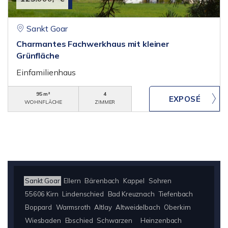
Sankt Goar
Charmantes Fachwerkhaus mit kleiner
Grünfläche
Einfamilienhaus
95 m²
4
WOHNFLÄCHE
ZIMMER
Sankt Goar
Ellern
Bärenbach
Kappel
Sohren
55606 Kirn
Lindenschied
Bad Kreuznach
Tiefenbach
Boppard
Warmsroth
Altlay
Altweidelbach
Oberkirn
Wiesbaden
Ebschied
Schwarzen
Heinzenbach