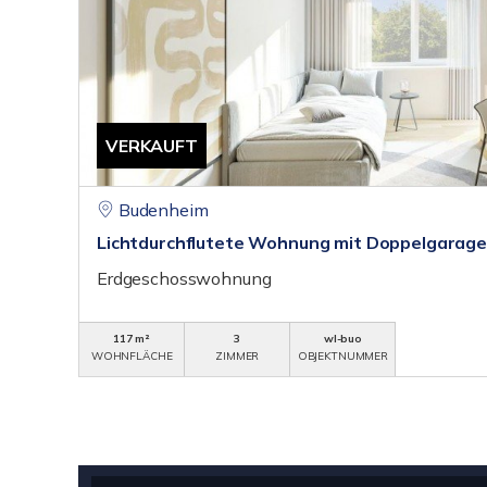
VERKAUFT
Budenheim
Lichtdurchflutete Wohnung mit Doppelgarage 
Erdgeschosswohnung
117 m²
3
wl-buo
WOHNFLÄCHE
ZIMMER
OBJEKTNUMMER