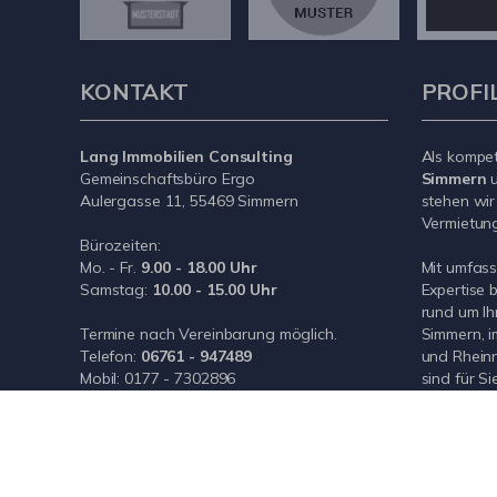
KONTAKT
PROFI
Lang Immobilien Consulting
Als kompe
Gemeinschaftsbüro Ergo
Simmern
u
Aulergasse 11, 55469 Simmern
stehen wir
Vermietung 
Bürozeiten:
Mo. - Fr.
9.00 - 18.00 Uhr
Mit umfas
Samstag:
10.00 - 15.00 Uhr
Expertise 
rund um Ih
Termine nach Vereinbarung möglich.
Simmern, i
Telefon:
06761 - 947489
und Rheinn
Mobil:
0177 - 7302896
sind für Si
E-Mail:
info@wlimmoconsulting.de
Internet:
www.wlimmoconsulting.de