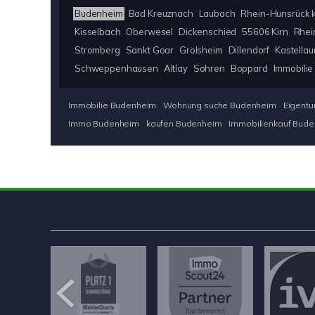
Budenheim
Bad Kreuznach
Laubach
Rhein-Hunsrück k
Kisselbach
Oberwesel
Dickenschied
55606 Kirn
Rhei
Stromberg
Sankt Goar
Grolsheim
Dillendorf
Kastellau
Schweppenhausen
Altlay
Sohren
Boppard
Immobilie
Immobilie Budenheim
Wohnung suche Budenheim
Eigent
Immo Budenheim
kaufen Budenheim
Immobilienkauf Bud