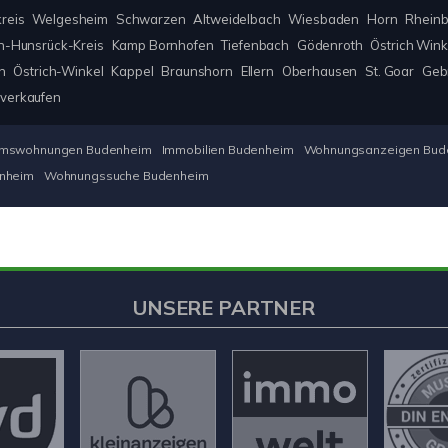
reis
Welgesheim
Schwarzen
Altweidelbach
Wiesbaden
Horn
Rheinb
n-Hunsrück-Kreis
Kamp Bornhofen
Tiefenbach
Gödenroth
Östrich Wink
n
Östrich-Winkel
Kappel
Braunshorn
Ellern
Oberhausen
St. Goar
Geb
 verkaufen
umswohnungen Budenheim
Immobilien Budenheim
Wohnungsanzeigen Bud
enheim
Wohnungssuche Budenheim
UNSERE PARTNER