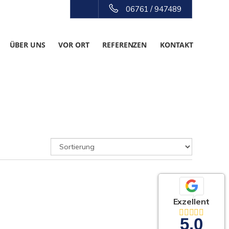
06761 / 947489
ÜBER UNS
VOR ORT
REFERENZEN
KONTAKT
Exzellent
5,0