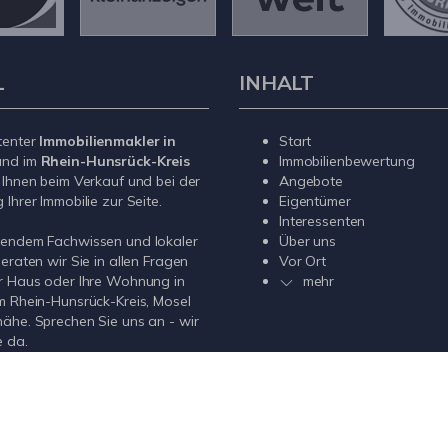
L
INHALT
tenter
Immobilienmakler in
Start
nd im
Rhein-Hunsrück-Kreis
Immobilienbewertung
 Ihnen beim Verkauf und bei der
Angebote
Ihrer Immobilie zur Seite.
Eigentümer
Interessenten
sendem Fachwissen und lokaler
Über uns
beraten wir Sie in allen Fragen
Vor Ort
r Haus oder Ihre Wohnung in
mehr
m Rhein-Hunsrück-Kreis, Mosel
ähe. Sprechen Sie uns an - wir
e da.