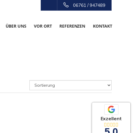
06761 / 947489
ÜBER UNS
VOR ORT
REFERENZEN
KONTAKT
Exzellent
5,0