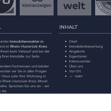
L
INHALT
tenter
Immobilienmakler in
Start
nd im
Rhein-Hunsrück-Kreis
Immobilienbewertung
 Ihnen beim Verkauf und bei der
Angebote
Ihrer Immobilie zur Seite.
Eigentümer
Interessenten
sendem Fachwissen und lokaler
Über uns
beraten wir Sie in allen Fragen
Vor Ort
r Haus oder Ihre Wohnung in
mehr
m Rhein-Hunsrück-Kreis, Mosel
ähe. Sprechen Sie uns an - wir
e da.