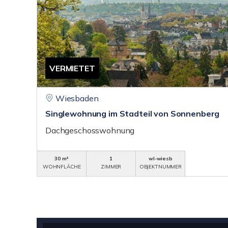
VERMIETET
Wiesbaden
Singlewohnung im Stadteil von Sonnenberg
Dachgeschosswohnung
30 m²
1
wl-wiesb
WOHNFLÄCHE
ZIMMER
OBJEKTNUMMER