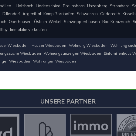
böllen
Holzbach
Lindenschied
Braunshorn
Unzenberg
Stromberg
S
Dillendorf
Argenthal
Kamp Bornhofen
Schwarzen
Gödenroth
Kissel
bach
Oberhausen
Östrich-Winkel
Schweppenhausen
Bad Kreuznach
S
ltlay
Immobilie verkaufen
äuser Wiesbaden
Häuser Wiesbaden
Wohnung Wiesbaden
Wohnung suc
ungssuche Wiesbaden
Wohnungsanzeigen Wiesbaden
Einfamilienhaus 
ngen Wiesbaden
Wohnungen Wiesbaden
UNSERE PARTNER