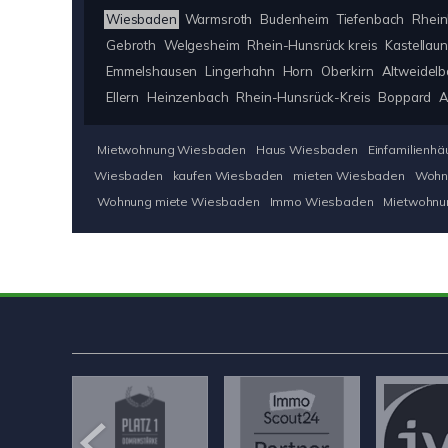
Wiesbaden
Warmsroth
Budenheim
Tiefenbach
Rhein
Gebroth
Welgesheim
Rhein-Hunsrück kreis
Kastellaun
Emmelshausen
Lingerhahn
Horn
Oberkirn
Altweidel
Ellern
Heinzenbach
Rhein-Hunsrück-Kreis
Boppard
A
Mietwohnung Wiesbaden
Haus Wiesbaden
Einfamilienh
Wiesbaden
kaufen Wiesbaden
mieten Wiesbaden
Wohn
Wohnung miete Wiesbaden
Immo Wiesbaden
Mietwohnu