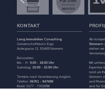
KONTAKT
PROFI
Lang Immobilien Consulting
Als kompe
Gemeinschaftsbüro Ergo
Simmern
u
Aulergasse 11, 55469 Simmern
stehen wir
Vermietung 
Bürozeiten:
Mo. - Fr.
9.00 - 18.00 Uhr
Mit umfas
Samstag:
10.00 - 15.00 Uhr
Expertise 
rund um Ih
Termine nach Vereinbarung möglich.
Simmern, i
Telefon:
06761 - 947489
und Rheinn
Mobil:
0177 - 7302896
sind für Si
E-Mail:
info@wlimmoconsulting.de
Internet:
www.wlimmoconsulting.de