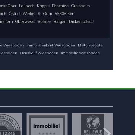
ankt Goar
Laubach
Kappel
Ebschied
Grolsheim
bach
Östrich Winkel
St. Goar
55606 Kirn
immern
Oberwesel
Sohren
Bingen
Dickenschied
he Wiesbaden
Immobilienkauf Wiesbaden
Mietangebote
Wiesbaden
Hauskauf Wiesbaden
Immobilie Wiesbaden