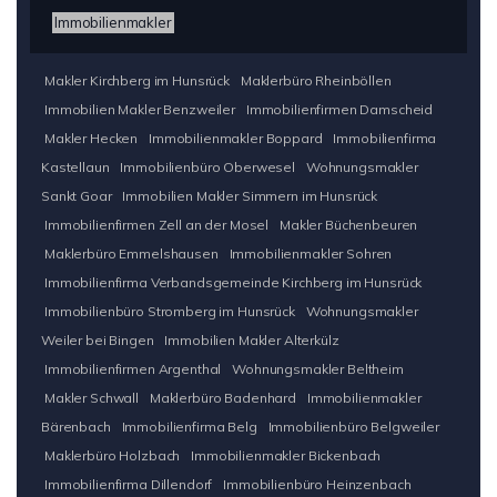
Immobilienmakler
Makler Kirchberg im Hunsrück
Maklerbüro Rheinböllen
Immobilien Makler Benzweiler
Immobilienfirmen Damscheid
Makler Hecken
Immobilienmakler Boppard
Immobilienfirma
Kastellaun
Immobilienbüro Oberwesel
Wohnungsmakler
Sankt Goar
Immobilien Makler Simmern im Hunsrück
Immobilienfirmen Zell an der Mosel
Makler Büchenbeuren
Maklerbüro Emmelshausen
Immobilienmakler Sohren
Immobilienfirma Verbandsgemeinde Kirchberg im Hunsrück
Immobilienbüro Stromberg im Hunsrück
Wohnungsmakler
Weiler bei Bingen
Immobilien Makler Alterkülz
Immobilienfirmen Argenthal
Wohnungsmakler Beltheim
Makler Schwall
Maklerbüro Badenhard
Immobilienmakler
Bärenbach
Immobilienfirma Belg
Immobilienbüro Belgweiler
Maklerbüro Holzbach
Immobilienmakler Bickenbach
Immobilienfirma Dillendorf
Immobilienbüro Heinzenbach