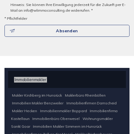
Hinweis: Sie können Ihre Einwilligung jederzeit für die Zukunft per E-
Mail an info@wlimmoconsulting.de widerrufen. *
* Pflichtfelder
Absenden
Immobilienmakler
Makler Kirchberg im Hunsrück
Maklerbüro Rheinböllen
Immobilien Makler Benzweiler
Immobilienfirmen Damscheid
Makler Hecken
Immobilienmakler Boppard
Immobilienfirma
Kastellaun
Immobilienbüro Oberwesel
Wohnungsmakler
Sankt Goar
Immobilien Makler Simmern im Hunsrück