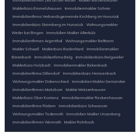
Immobilienfirmen Zell an der Mosel
Makler Büchenbeuren
Maklerbüro Emmelshausen
Immobilienmakler Sohren
Immobilienfirma Verbandsgemeinde Kirchberg im Hunsrück
Immobilienbüro Stromberg im Hunsrück
Wohnungsmakler
Weiler bei Bingen
Immobilien Makler Alterkülz
Immobilienfirmen Argenthal
Wohnungsmakler Beltheim
Makler Schwall
Maklerbüro Badenhard
Immobilienmakler
Bärenbach
Immobilienfirma Belg
Immobilienbüro Belgweiler
Maklerbüro Holzbach
Immobilienmakler Bickenbach
Immobilienfirma Dillendorf
Immobilienbüro Heinzenbach
Wohnungsmakler Dickenschied
Immobilien Makler Gemünden
Immobilienfirmen Maitzborn
Makler Metzenhausen
Maklerbüro Ober Kostenz
Immobilienmakler Reckershausen
Immobilienfirma Rödern
Immobilienbüro Schwarzen
Wohnungsmakler Todenroth
Immobilien Makler Unzenberg
Immobilienfirmen Womrath
Makler Rohrbach