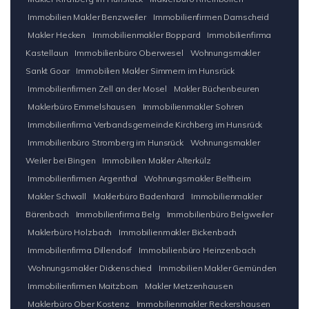
Immobilien Makler Benzweiler
Immobilienfirmen Damscheid
Makler Hecken
Immobilienmakler Boppard
Immobilienfirma
Kastellaun
Immobilienbüro Oberwesel
Wohnungsmakler
Sankt Goar
Immobilien Makler Simmern im Hunsrück
Immobilienfirmen Zell an der Mosel
Makler Büchenbeuren
Maklerbüro Emmelshausen
Immobilienmakler Sohren
Immobilienfirma Verbandsgemeinde Kirchberg im Hunsrück
Immobilienbüro Stromberg im Hunsrück
Wohnungsmakler
Weiler bei Bingen
Immobilien Makler Alterkülz
Immobilienfirmen Argenthal
Wohnungsmakler Beltheim
Makler Schwall
Maklerbüro Badenhard
Immobilienmakler
Bärenbach
Immobilienfirma Belg
Immobilienbüro Belgweiler
Maklerbüro Holzbach
Immobilienmakler Bickenbach
Immobilienfirma Dillendorf
Immobilienbüro Heinzenbach
Wohnungsmakler Dickenschied
Immobilien Makler Gemünden
Immobilienfirmen Maitzborn
Makler Metzenhausen
Maklerbüro Ober Kostenz
Immobilienmakler Reckershausen