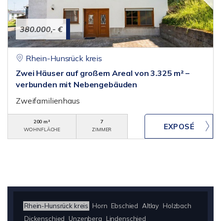
380.000,- €
Rhein-Hunsrück kreis
Zwei Häuser auf großem Areal von 3.325 m² –
verbunden mit Nebengebäuden
Zweifamilienhaus
200 m²
7
WOHNFLÄCHE
ZIMMER
Rhein-Hunsrück kreis
Horn
Ebschied
Altlay
Holzbach
Dickenschied
Unzenberg
Lindenschied