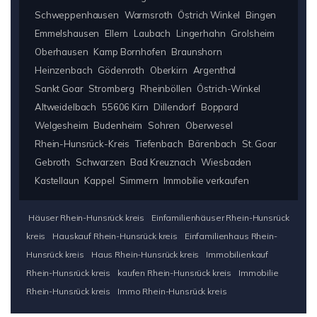
Schweppenhausen
Warmsroth
Östrich Winkel
Bingen
Emmelshausen
Ellern
Laubach
Lingerhahn
Grolsheim
Oberhausen
Kamp Bornhofen
Braunshorn
Heinzenbach
Gödenroth
Oberkirn
Argenthal
Sankt Goar
Stromberg
Rheinböllen
Östrich-Winkel
Altweidelbach
55606 Kirn
Dillendorf
Boppard
Welgesheim
Budenheim
Sohren
Oberwesel
Rhein-Hunsrück-Kreis
Tiefenbach
Bärenbach
St. Goar
Gebroth
Schwarzen
Bad Kreuznach
Wiesbaden
Kastellaun
Kappel
Simmern
Immobilie verkaufen
Häuser Rhein-Hunsrück kreis
Einfamilienhäuser Rhein-Hunsrück
kreis
Hauskauf Rhein-Hunsrück kreis
Einfamilienhaus Rhein-
Hunsrück kreis
Haus Rhein-Hunsrück kreis
Immobilienkauf
Rhein-Hunsrück kreis
kaufen Rhein-Hunsrück kreis
Immobilie
Rhein-Hunsrück kreis
Immo Rhein-Hunsrück kreis